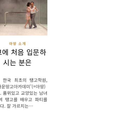
아땅 소개
고에 처음 입문하
시는 분은
 한국 최초의 탱고학원,
다운땅고아카데미'(=아땅)
. 품위있고 교양있는 남녀
여 탱고를 배우고 파티를
다. 잘 가르치는…