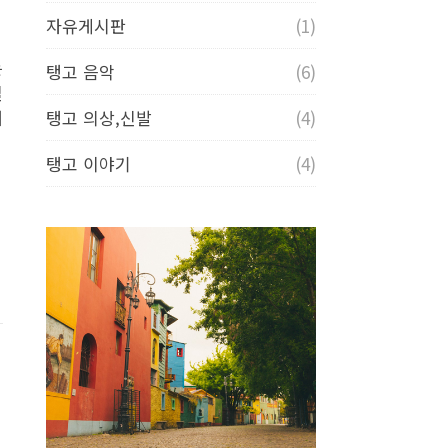
자유게시판
(1)
는
탱고 음악
(6)
밀
탱고 의상,신발
(4)
때
탱고 이야기
(4)