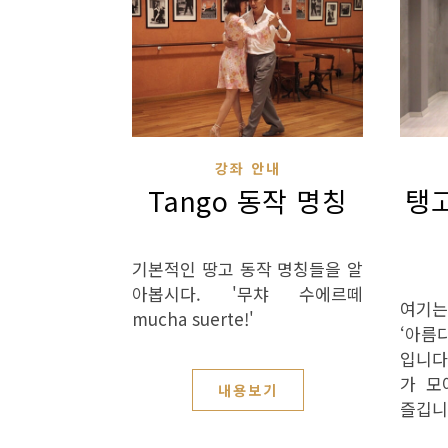
강좌 안내
Tango 동작 명칭
탱
기본적인 땅고 동작 명칭들을 알
아봅시다. '무챠 수에르떼
여기는
mucha suerte!'
‘아름
입니다
가 모
내용보기
즐깁니