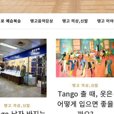
로 예습복습
탱고음악감상
탱고 의상,신발
탱고 이
탱고 의상,신발
Tango 출 때, 옷은
어떻게 입으면 좋을
탱고 의상,신발
ngo 남자 바지는
까요?