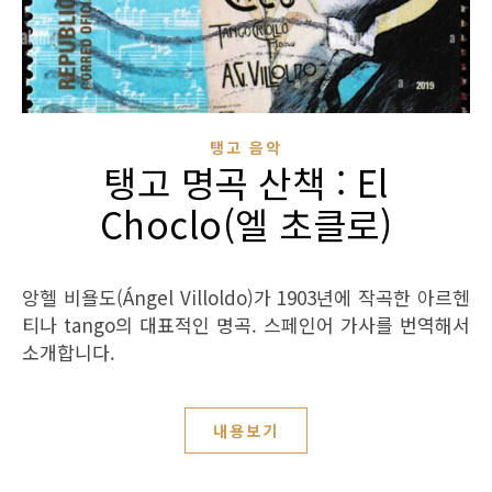
탱고 음악
탱고 명곡 산책 : El
Choclo(엘 초클로)
앙헬 비욜도(Ángel Villoldo)가 1903년에 작곡한 아르헨
티나 tango의 대표적인 명곡. 스페인어 가사를 번역해서
소개합니다.
내용보기