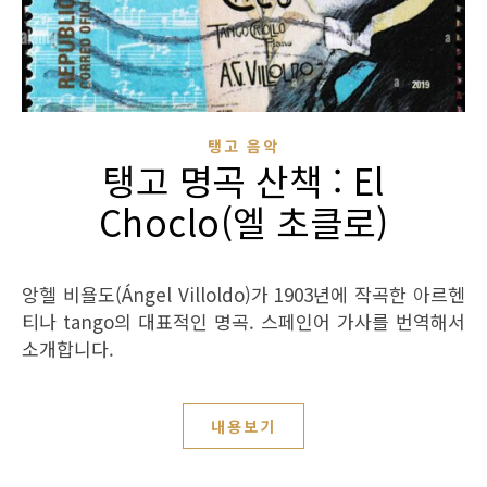
탱고 음악
탱고 명곡 산책 : El
Choclo(엘 초클로)
앙헬 비욜도(Ángel Villoldo)가 1903년에 작곡한 아르헨
티나 tango의 대표적인 명곡. 스페인어 가사를 번역해서
소개합니다.
내용보기