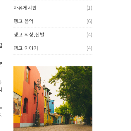
자유게시판
(1)
탱고 음악
(6)
탱고 의상,신발
(4)
잘
탱고 이야기
(4)
분
래
시
는
.