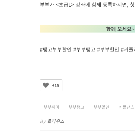
부부가 <초급1> 강좌에 함께 등록하시면, 첫
함께 오세요~
#탱고부부할인 #부부탱고 #부부할인 #커플
+15
부부취미
부부탱고
부부할인
커플댄스
By
율리우스