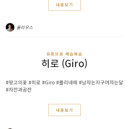
내용보기
율리우스
유튜브로 예습복습
히로 (Giro)
#땅고의꽃 #히로 #Giro #몰리네떼 #남자는지구여자는달
#자전과공전
내용보기