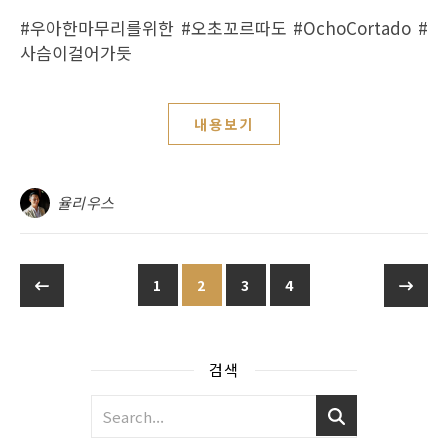
#우아한마무리를위한 #오초꼬르따도 #OchoCortado #
사슴이걸어가듯
내용보기
율리우스
1
2
3
4
검색