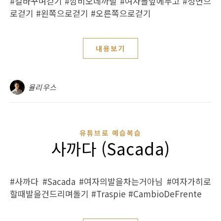
#길바꾸며걷기 #깜비오데까릴 #여자를앞에두고 #정면으
로걷기 #왼쪽으로걷기 #오른쪽으로걷기
내용보기
율리우스
유튜브로 예습복습
사까다 (Sacada)
#사까다 #Sacada #여자의발을차는거아님 #여자가히로
할때발을건드리며돌기 #Traspie #CambioDeFrente